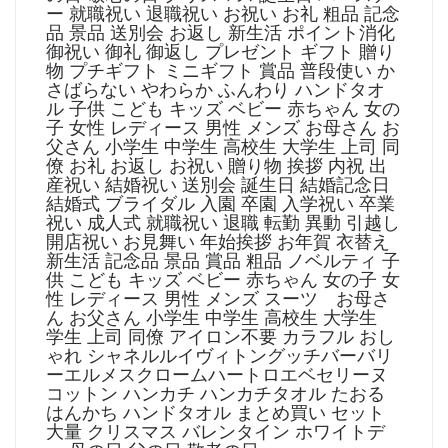
ー 就職祝い 退職祝い お祝い お礼 粗品 記念
品 景品 送別会 お返し 新生活 ポイント消化
御祝い 御礼 御返し プレゼント ギフト 贈り
物 プチギフト ミニギフト 賞品 普段使い か
さばらない やわらか ふんわり ハンドタオ
ル 子供 こども キッズ ベビー 赤ちゃん 女の
子 女性 レディース 男性 メンズ お母さん お
父さん 小学生 中学生 高校生 大学生 上司 同
僚 お礼 お返し お祝い 贈り物 挨拶 内祝 出
産祝い 結婚祝い 送別会 誕生日 結婚記念日
結婚式 ブライダル 入園 卒園 入学祝い 卒業
祝い 成人式 就職祝い 退職 転勤 異動 引越し
開店祝い お見舞い 年始挨拶 お年賀 衣替え
新生活 記念品 景品 賞品 粗品 ノベルティ 子
供 こども キッズ ベビー 赤ちゃん 女の子 女
性 レディース 男性 メンズ スーツ お母さ
ん お父さん 小学生 中学生 高校生 大学生
学生 上司 同僚 アイロン不要 カラフル おし
ゃれ シャネルルイヴィトングッチバーバリ
ーエルメスクロームハートロエベセリーヌ
コットン ハンカチ ハンカチタオル たおる
はんかち ハンドタオル まとめ買い セット
大量 クリスマス バレンタイン ホワイトデ