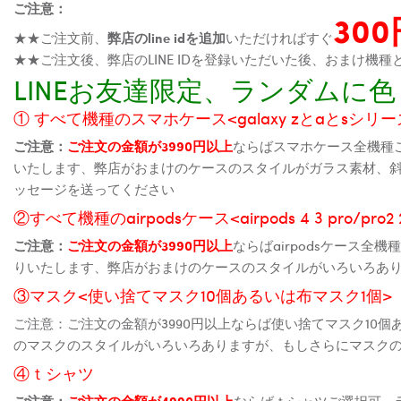
ご注意：
30
★★ご注文前、
弊店のline idを追加
いただければすぐ
★★ご注文後、弊店のLINE IDを登録いただいた後、おまけ
LINEお友達限定、ランダム
① すべて機種のスマホケース<galaxy zとaとsシリーズ、
ご注意：
ご注文の金額が3990円以上
ならばスマホケース全機種
いたします、弊店がおまけのケースのスタイルがガラス素材、
ッセージを送ってください
②すべて機種のairpodsケース<airpods 4 3 pro/pro
ご注意：
ご注文の金額が3990円以上
ならばairpodsケース
りいたします、弊店がおまけのケースのスタイルがいろいろあ
③マスク<使い捨てマスク10個あるいは布マスク1個>
ご注意：ご注文の金額が3990円以上ならば使い捨てマスク10
のマスクのスタイルがいろいろありますが、もしさらにマスク
④ｔシャツ
ご注意：
ご注文の金額が4990円以上
ならばｔシャツご選択可、