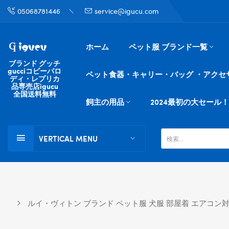
05068781446
service@igucu.com
ホーム
ペット服 ブランド一覧
ブランド グッチ
gucciコピーパロ
ペット食器・キャリー・バッグ ・アクセ
ディ・レプリカ
品専売店igucu
全国送料無料
飼主の用品
2024最初の大セール！
VERTICAL MENU
ルイ・ヴィトン ブランド ペット服 犬服 部屋着 エアコン対