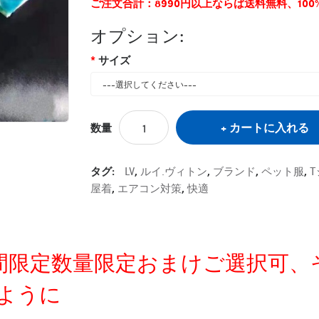
ご注文合計：8990円以上ならば送料無料、10
オプション:
サイズ
カートに入れる
数量
タグ:
LV
,
ルイ.ヴィトン
,
ブランド
,
ペット服
,
屋着
,
エアコン対策
,
快適
定時間限定数量限定おまけご選択可
ように