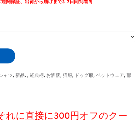
0%通関保証、出荷から届けまで3-7日間到着可
Tシャツ
,
新品
,
,
経典柄
,
お洒落
,
猫服
,
ドッグ服
,
ペットウェア
,
部
、それに直接に300円オフのクー