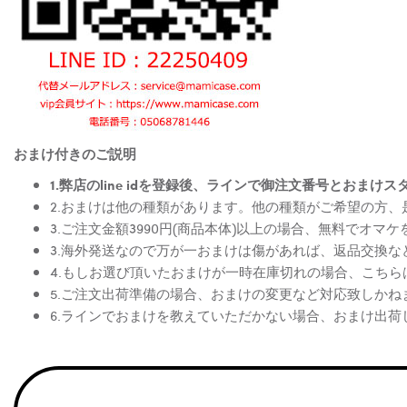
おまけ付きのご説明
1.弊店のline idを登録後、ラインで御注文番号とお
2.おまけは他の種類があります。他の種類がご希望の方
3.ご注文金額3990円(商品本体)以上の場合、無料でオマ
3.海外発送なので万が一おまけは傷があれば、返品交換
4.もしお選び頂いたおまけが一時在庫切れの場合、こち
5.ご注文出荷準備の場合、おまけの変更など対応致しかね
6.ラインでおまけを教えていただかない場合、おまけ出荷