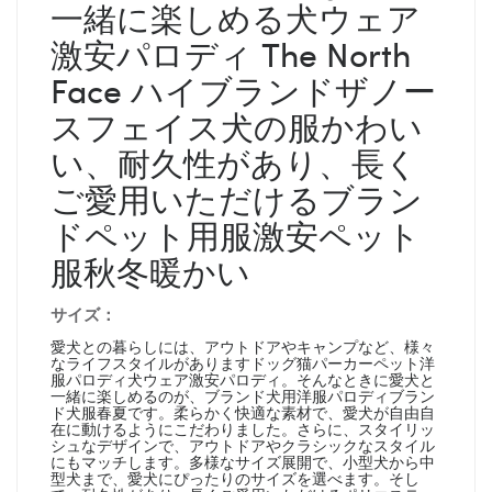
一緒に楽しめる犬ウェア
激安パロディ The North
Face ハイブランドザノー
スフェイス犬の服かわい
い、耐久性があり、長く
ご愛用いただけるブラン
ドペット用服激安ペット
服秋冬暖かい
サイズ：
愛犬との暮らしには、アウトドアやキャンプなど、様々
なライフスタイルがありますドッグ猫パーカーペット洋
服パロディ犬ウェア激安パロディ。そんなときに愛犬と
一緒に楽しめるのが、ブランド犬用洋服パロディブラン
ド犬服春夏です。柔らかく快適な素材で、愛犬が自由自
在に動けるようにこだわりました。さらに、スタイリッ
シュなデザインで、アウトドアやクラシックなスタイル
にもマッチします。多様なサイズ展開で、小型犬から中
型犬まで、愛犬にぴったりのサイズを選べます。そし