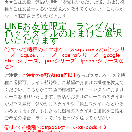
★★ご注文後、弊店のLINE IDを登録いただいた後、おまけ機
種とご注文番号あるいは受取人を教えてください、こちらが
おまけ追加させていただきます
LINEお友達限定、ランダムに
色々スタイルのおまけご選択
いただけます
① すべて機種のスマホケース<galaxy zとaとsシリ
ーズ、aquosシリーズ、xpeiraシリーズ、google
pixel シリーズ、ipadシリーズ、iphoneシリーズな
ど>
ご注意：
ご注文の金額が3990円以上
ならばスマホケース全機
種ご選択可、ライン登録後、ご希望のおまけの機種を教えて
ください、こちらがご希望の機種により、ランダムにおまけ
ケースを送りいたします、弊店がおまけのケースのスタイル
がガラス素材、斜めかけスタイルや手帳型スタイルなどいろ
いろありますが、もしさらに機種のスタイルご選択をご指定
ご希望の場合、ラインでメッセージを送ってください
②すべて機種のairpodsケース<airpods 4 3