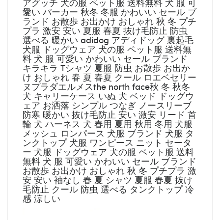
アグッチ 犬の服 ペット服 送料無料 犬 服 可
愛い パーカー 秋冬 冬服 かわいい セール ブ
ランド お散歩 お出かけ おしゃれ 秋 冬 プチ
プラ 激安 安い 夏服 春夏 抜け毛防止 防虫
選べる 暖かい adidog アディドッグ 裏起毛
犬服 ドッグウェア 犬の服 ペット服 送料無
料 犬 服 可愛い かわいい セール ブランド
キラキラ Tシャツ 夏服 防虫 お散歩 お出か
け おしゃれ 春 夏 春夏 クール ロエベセリー
ヌプラダエルメスthe north face秋 冬 秋冬
犬 キャリーケース いぬ 犬 ベッド ドッグウ
ェア お洒落 シンプル つなぎ ノースリーブ
防寒 暖かい 抜け毛防止 安い 激安 リード 首
輪 犬 ハーネス 犬 春用 夏用 秋用 冬用 犬服
メッシュ ロンパース 犬服 ブランド 犬服 タ
ンクトップ 犬服 ワンピース ニット セータ
ー 犬服 ドッグウェア 犬の服 ペット服 送料
無料 犬 服 可愛い かわいい セール ブランド
お散歩 お出かけ おしゃれ 秋 冬 プチプラ 激
安 安い 袖なし 春 夏 シャツ 夏服 春夏 抜け
毛防止 クール 防虫 選べる タンクトップ 冷
感 涼しい