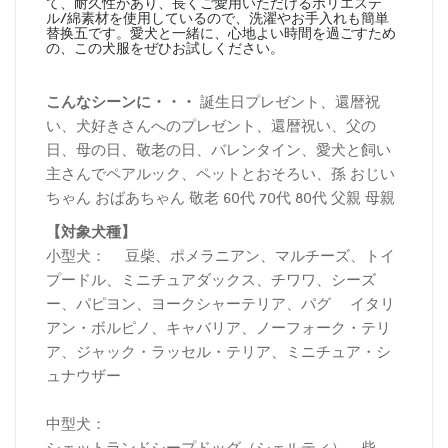
て、耐久性があり、長くご愛用いただけるポリエステ
ル/綿素材を使用しているので、洗濯やお手入れも簡単
替换五です。愛犬と一緒に、心地よい時間を過ごすため
の、この犬服をぜひお試しください。
こんなシーンに・・・
誕生日プレゼント、還暦祝
い、犬好きさんへのプレゼント、還暦祝い、父の
日、母の日、敬老の日、バレンタイン、愛犬と飼い
主さんでペアルック、ペットとおそろい、孫 おじい
ちゃん おばあちゃん 敬老 60代 70代 80代 父親 母親
【対象犬種】
小型犬： 豆柴、ポメラニアン、マルチーズ、トイ
プードル、ミニチュアダックス、チワワ、シーズ
ー、パピヨン、ヨークシャーテリア、パグ イタリ
アン・ボルピノ、キャバリア、ノーフォーク・テリ
ア、ジャック・ラッセル・テリア、ミニチュア・シ
ュナウザー
中型犬：
シェットランドシープドッグ（シェルティ）、柴