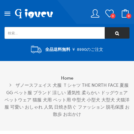
0
0
全品送料無料
￥ 8990のご注文
Home
ザノースフェイス 犬服 Ｔシャツ THE NORTH FACE 夏服
GG ペット服 ブランド 涼しい 通気性 柔らかい ドッグウェア
ペットウェア 猫服 犬用 ペット用 中型犬 小型犬 大型犬 犬猫洋
服 可愛い おしゃれ 人気 日焼き防ぐ ファッション 脱毛保護 お
散歩 お出かけ