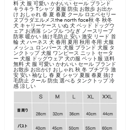
料 犬 服 可愛い かわいい セール ブランド
キラキラ Tシャツ 夏服 防虫 お散歩 お出か
け おしゃれ 春 夏 春夏 クール ロエベセリー
ヌプラダエルメスthe north face秋 冬 秋冬
犬 キャリーケース いぬ 犬 ベッド ドッグウ
ェア お洒落 シンプル つなぎ ノースリーブ
防寒 暖かい 抜け毛防止 安い 激安 リード 首
輪 犬 ハーネス 犬 春用 夏用 秋用 冬用 犬服
メッシュ ロンパース 犬服 ブランド 犬服 タ
ンクトップ 犬服 ワンピース ニット セータ
ー 犬服 ドッグウェア 犬の服 ペット服 送料
無料 犬 服 可愛い かわいい セール ブランド
お散歩 お出かけ おしゃれ 秋 冬 プチプラ 激
安 安い 袖なし 春 夏 シャツ 夏服 春夏 抜け
毛防止 クール 防虫 選べる タンクトップ 冷
感 涼しい