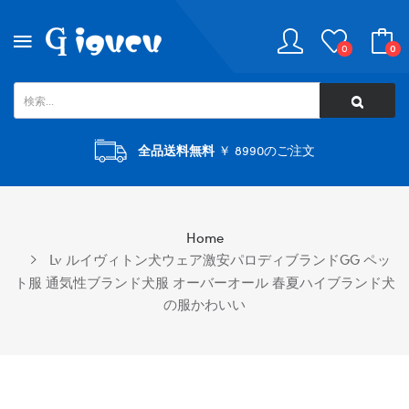
0
0
全品送料無料
￥ 8990のご注文
Home
Lv ルイヴィトン犬ウェア激安パロディブランドGG ペッ
ト服 通気性ブランド犬服 オーバーオール 春夏ハイブランド犬
の服かわいい