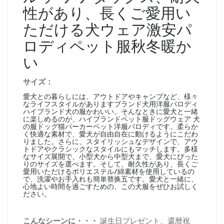
性があり、長くご愛用い
ただける犬ウェア激安パ
ロディペット服秋冬暖か
い
サイズ：
愛犬との暮らしには、アウトドアやキャンプなど、様々
なライフスタイルがありますブランド犬用洋服パロディ
ハイブランド犬の服かわいい。そんなときに愛犬と一緒
に楽しめるのが、ハイブランドペット服ドッグウェア 犬
の服ドッグ猫パーカーペット洋服パロディです。柔らか
く快適な素材で、愛犬が自由自在に動けるようにこだわ
りました。さらに、スタイリッシュなデザインで、アウ
トドアやクラシックなスタイルにもマッチします。多様
なサイズ展開で、小型犬から中型犬まで、愛犬にぴった
りのサイズを選べます。そして、耐久性があり、長くご
愛用いただけるポリエステル/綿素材を使用しているの
で、洗濯やお手入れも簡単替换五です。愛犬と一緒に、
心地よい時間を過ごすための、この犬服をぜひお試しく
ださい。
こんなシーンに・・・
誕生日プレゼント、還暦祝