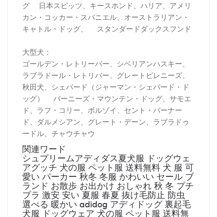
グ 日本スピッツ、キースホンド、ハリア、アメリ
カン・コッカー・スパニエル、オーストラリアン・
キャトル・ドッグ、 スタンダードダックスフンド
大型犬：
ゴールデン・レトリーバー、シベリアンハスキー、
ラブラドール・レトリバー、グレートピレニーズ、
秋田犬、シェパード（ジャーマン・シェパード・ド
ッグ） バーニーズ・マウンテン・ドッグ、サモエ
ド、ラフ・コリー、ボルゾイ、セント・バーナー
ド、ダルメシアン、グレート・デーン、ラブラドゥ
ードル、チャウチャウ
関連ワード
シュプリームアディダス夏犬服 ドッグウェ
アグッチ 犬の服 ペット服 送料無料 犬 服 可
愛い パーカー 秋冬 冬服 かわいい セール ブ
ランド お散歩 お出かけ おしゃれ 秋 冬 プチ
プラ 激安 安い 夏服 春夏 抜け毛防止 防虫
選べる 暖かい adidog アディドッグ 裏起毛
犬服 ドッグウェア 犬の服 ペット服 送料無