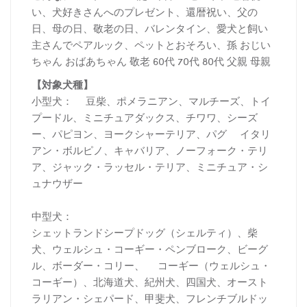
い、犬好きさんへのプレゼント、還暦祝い、父の
日、母の日、敬老の日、バレンタイン、愛犬と飼い
主さんでペアルック、ペットとおそろい、孫 おじい
ちゃん おばあちゃん 敬老 60代 70代 80代 父親 母親
【対象犬種】
小型犬： 豆柴、ポメラニアン、マルチーズ、トイ
プードル、ミニチュアダックス、チワワ、シーズ
ー、パピヨン、ヨークシャーテリア、パグ イタリ
アン・ボルピノ、キャバリア、ノーフォーク・テリ
ア、ジャック・ラッセル・テリア、ミニチュア・シ
ュナウザー
中型犬：
シェットランドシープドッグ（シェルティ）、柴
犬、ウェルシュ・コーギー・ペンブローク、ビーグ
ル、ボーダー・コリー、 コーギー（ウェルシュ・
コーギー）、北海道犬、紀州犬、四国犬、オースト
ラリアン・シェパード、甲斐犬、フレンチブルドッ